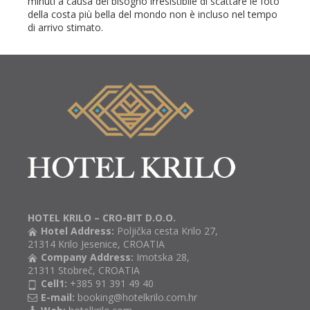
minuti a causa del bisogno irresistibile di scattare le foto
della costa più bella del mondo non è incluso nel tempo
di arrivo stimato.
HOTEL KRILO – CRO-BIT D.O.O.
Hotel Address:
Poljička cesta Krilo 27,
21314 Krilo Jesenice, CROATIA
Company Address:
Imotska 28,
21311 Stobreč, CROATIA
Cell1:
+385 91 391 49 40
E-mail:
booking@hotelkrilo.com.hr