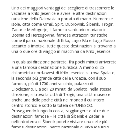
Uno dei maggiori vantaggi del scegliere di trascorrere le
vacanze a Krilo Jesenice è avere le altre destinazioni
turistiche della Dalmazia a portata di mano. Numerose
isole, città come Omiš, Split, Dubrovnik, Šibenik, Trogir,
Zadar e Međugorje, il famoso santuario mariano in
Bosnia ed Herzegovina, famose attrazioni turistiche
come il parco nazionale di Krka, Lago Blu e Lago Rosso
accanto a Imotski, tutte queste destinazioni si trovano a
una o due ore di viaggio in macchina da Krilo Jesenice.
In qualsiasi direzione partirete, fra pochi minuti arriverete
a una famosa destinazione turistica. A meno di 25
chilometri a nord-ovest di Krilo Jesenice si trova Spalato,
la seconda più grande città della Croazia, con il suo
famoso, più di 1700 anni vecchio, palazzo di
Diocleziano. E a soli 20 minuti da Spalato, nella stessa
direzione, si trova la città di Trogir, una città-museo e
anche una delle poche città nel mondo il cui intero
centro storico è sotto la tutela dell’UNESCO.
Proseguendo lungo la costa, raggiungerete altre due
destinazioni famose – le città di Šibenik e Zadar, e
nell’entroterra di Šibenik potete visitare una delle più
famosi destinazioni, parco nazionale di Krka (da Krilo