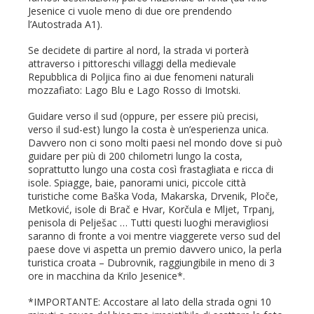
Jesenice ci vuole meno di due ore prendendo
l’Autostrada A1).
Se decidete di partire al nord, la strada vi porterà
attraverso i pittoreschi villaggi della medievale
Repubblica di Poljica fino ai due fenomeni naturali
mozzafiato: Lago Blu e Lago Rosso di Imotski.
Guidare verso il sud (oppure, per essere più precisi,
verso il sud-est) lungo la costa è un’esperienza unica.
Davvero non ci sono molti paesi nel mondo dove si può
guidare per più di 200 chilometri lungo la costa,
soprattutto lungo una costa così frastagliata e ricca di
isole. Spiagge, baie, panorami unici, piccole città
turistiche come Baška Voda, Makarska, Drvenik, Ploče,
Metković, isole di Brač e Hvar, Korčula e Mljet, Trpanj,
penisola di Pelješac … Tutti questi luoghi meravigliosi
saranno di fronte a voi mentre viaggerete verso sud del
paese dove vi aspetta un premio davvero unico, la perla
turistica croata – Dubrovnik, raggiungibile in meno di 3
ore in macchina da Krilo Jesenice*.
*IMPORTANTE: Accostare al lato della strada ogni 10